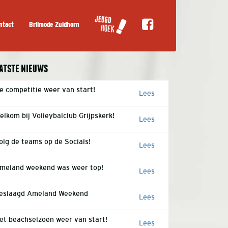
ntact
Brilmode Zuidhorn
atste nieuws
e competitie weer van start!
Lees
elkom bij Volleybalclub Grijpskerk!
Lees
olg de teams op de Socials!
Lees
meland weekend was weer top!
Lees
eslaagd Ameland Weekend
Lees
et beachseizoen weer van start!
Lees