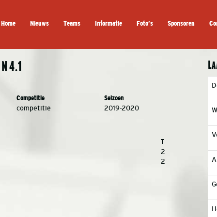
Home
Nieuws
Teams
Informatie
Foto’s
Sponsoren
Co
La
N 4.1
D
Competitie
Seizoen
competitie
2019-2020
W
V
T
2
A
2
G
H