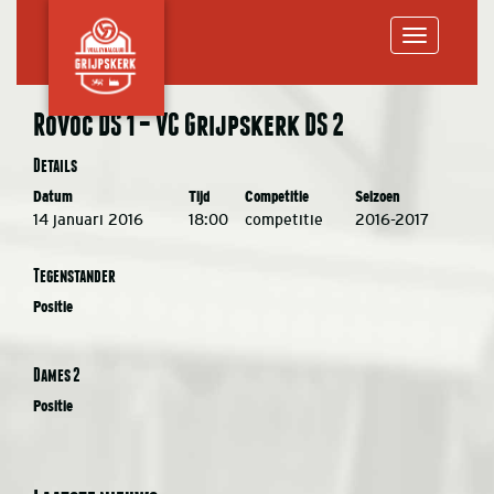
Toggle
Rovoc DS 1 – VC Grijpskerk DS 2
navigation
Details
Datum
Tijd
Competitie
Seizoen
14 januari 2016
18:00
competitie
2016-2017
Tegenstander
Positie
Dames 2
Positie