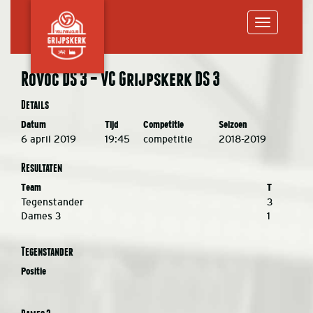
Toggle
Rovoc DS 3 – VC Grijpskerk DS 3
navigation
Details
Datum
Tijd
Competitie
Seizoen
6 april 2019
19:45
competitie
2018-2019
Resultaten
Team
T
Tegenstander
3
Dames 3
1
Tegenstander
Positie