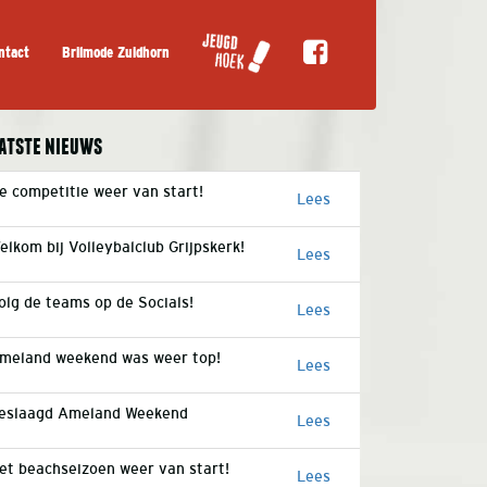
ntact
Brilmode Zuidhorn
atste nieuws
e competitie weer van start!
Lees
elkom bij Volleybalclub Grijpskerk!
Lees
olg de teams op de Socials!
Lees
meland weekend was weer top!
Lees
eslaagd Ameland Weekend
Lees
et beachseizoen weer van start!
Lees