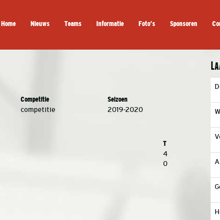
Home
Nieuws
Teams
Informatie
Foto’s
Sponsoren
Co
La
D
Competitie
Seizoen
competitie
2019-2020
W
V
T
4
A
0
G
H