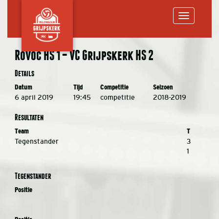
Toggle
Rovoc HS 1 – VC Grijpskerk HS 2
navigation
Details
Datum
Tijd
Competitie
Seizoen
6 april 2019
19:45
competitie
2018-2019
Resultaten
Team
T
Tegenstander
3
1
Tegenstander
Positie