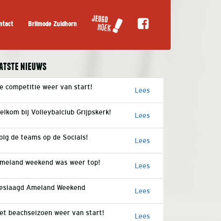
ntact
Brilmode Zuidhorn
atste nieuws
e competitie weer van start!
Lees
elkom bij Volleybalclub Grijpskerk!
Lees
olg de teams op de Socials!
Lees
meland weekend was weer top!
Lees
eslaagd Ameland Weekend
Lees
et beachseizoen weer van start!
Lees