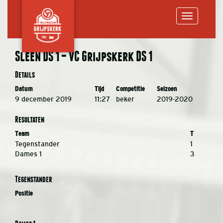
Toggle
Sleen DS 1 – VC Grijpskerk DS 1
navigation
Details
Datum
Tijd
Competitie
Seizoen
9 december 2019
11:27
beker
2019-2020
Resultaten
Team
T
Tegenstander
1
Dames 1
3
Tegenstander
Positie