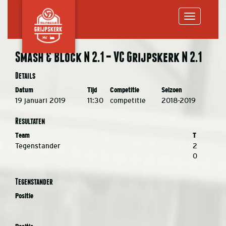
Toggle
Smash & Block N 2.1 – VC Grijpskerk N 2.1
navigation
Details
Datum
Tijd
Competitie
Seizoen
19 januari 2019
11:30
competitie
2018-2019
Resultaten
Team
T
Tegenstander
2
0
Tegenstander
Positie