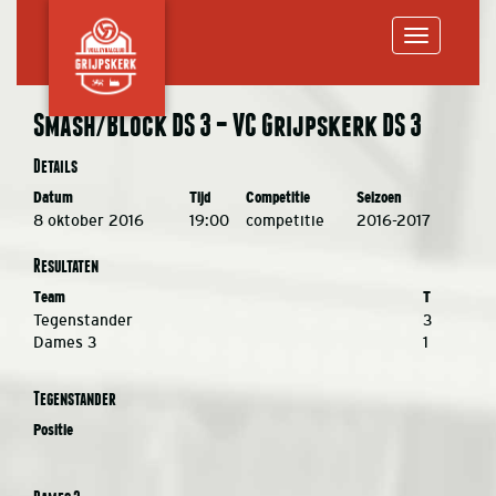
Toggle
Smash/Block DS 3 – VC Grijpskerk DS 3
navigation
Details
Datum
Tijd
Competitie
Seizoen
8 oktober 2016
19:00
competitie
2016-2017
Resultaten
Team
T
Tegenstander
3
Dames 3
1
Tegenstander
Positie