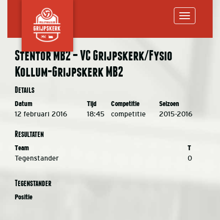
Toggle
Stentor MB2 – VC Grijpskerk/Fysio
Kollum-Grijpskerk MB2
navigation
Details
Datum
Tijd
Competitie
Seizoen
12 februari 2016
18:45
competitie
2015-2016
Resultaten
Team
T
Tegenstander
0
Tegenstander
Positie