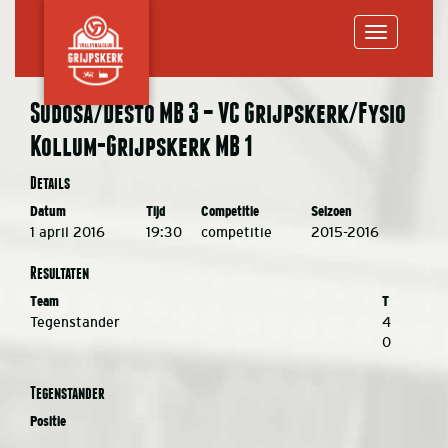
Toggle
Sudosa/Desto MB 3 – VC Grijpskerk/Fysio
Kollum-Grijpskerk MB 1
navigation
Details
Datum
Tijd
Competitie
Seizoen
1 april 2016
19:30
competitie
2015-2016
Resultaten
Team
T
Tegenstander
4
0
Tegenstander
Positie