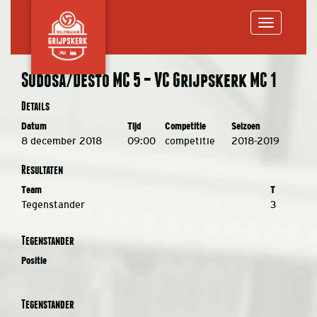
Toggle
Sudosa/Desto MC 5 – VC Grijpskerk MC 1
navigation
Details
Datum
Tijd
Competitie
Seizoen
8 december 2018
09:00
competitie
2018-2019
Resultaten
Team
T
Tegenstander
3
Tegenstander
Positie
Tegenstander