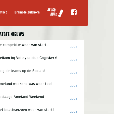
ntact
Brilmode Zuidhorn
atste nieuws
e competitie weer van start!
Lees
elkom bij Volleybalclub Grijpskerk!
Lees
olg de teams op de Socials!
Lees
meland weekend was weer top!
Lees
eslaagd Ameland Weekend
Lees
et beachseizoen weer van start!
Lees