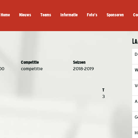
Home
Nieuws
Teams
Informatie
Foto’s
Sponsoren
Co
La
D
Competitie
Seizoen
00
competitie
2018-2019
W
V
T
3
A
G
H