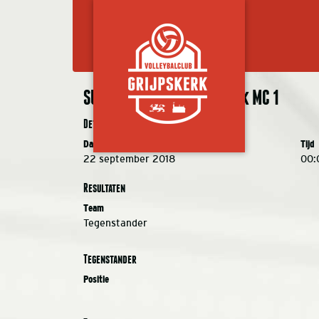
SURF MC 1 – VC Grijpskerk MC 1
Details
Datum
Tijd
22 september 2018
00:
Resultaten
Team
Tegenstander
Tegenstander
Positie