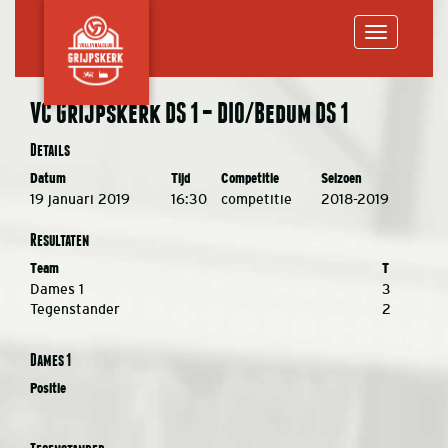
Toggle
VC Grijpskerk DS 1 – DIO/Bedum DS 1
navigation
Details
Datum
Tijd
Competitie
Seizoen
19 januari 2019
16:30
competitie
2018-2019
Resultaten
Team
T
Dames 1
3
Tegenstander
2
Dames 1
Positie