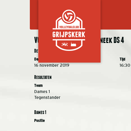
VC Grijpskerk DS 1 – VC Sneek DS 4
Details
Datum
Tijd
16 november 2019
16:30
Resultaten
Team
Dames 1
Tegenstander
Dames 1
Positie