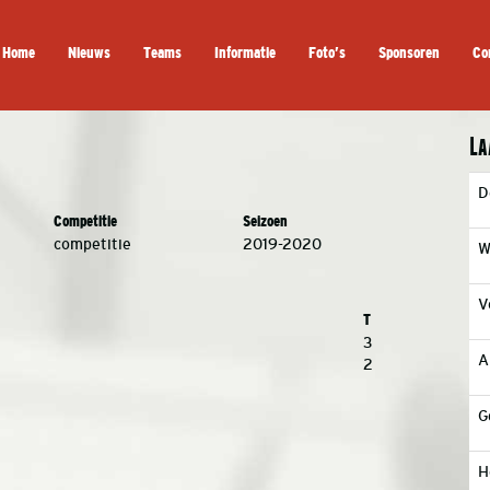
Home
Nieuws
Teams
Informatie
Foto’s
Sponsoren
Co
La
D
Competitie
Seizoen
competitie
2019-2020
W
V
T
3
A
2
G
H