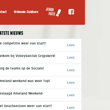
ntact
Brilmode Zuidhorn
atste nieuws
e competitie weer van start!
Lees
elkom bij Volleybalclub Grijpskerk!
Lees
olg de teams op de Socials!
Lees
meland weekend was weer top!
Lees
eslaagd Ameland Weekend
Lees
et beachseizoen weer van start!
Lees