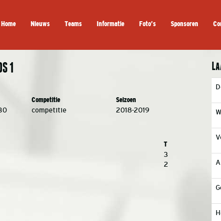
Home
Nieuws
Teams
Informatie
Foto’s
Sponsoren
Co
La
S 1
D
Competitie
Seizoen
30
competitie
2018-2019
W
V
T
3
A
2
G
H