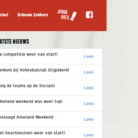
ntact
Brilmode Zuidhorn
atste nieuws
e competitie weer van start!
Lees
elkom bij Volleybalclub Grijpskerk!
Lees
olg de teams op de Socials!
Lees
meland weekend was weer top!
Lees
eslaagd Ameland Weekend
Lees
et beachseizoen weer van start!
Lees