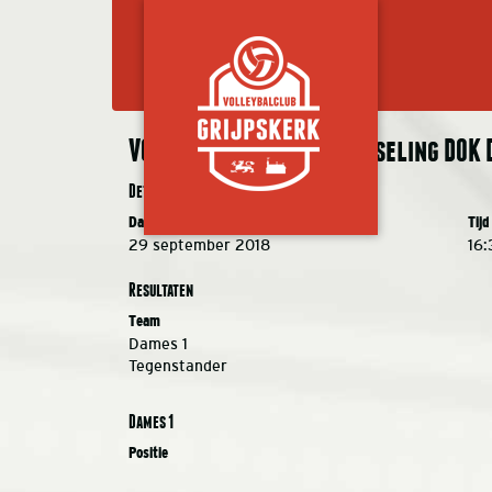
VC Grijpskerk DS 1 – Wesseling DOK D
Details
Datum
Tijd
29 september 2018
16:
Resultaten
Team
Dames 1
Tegenstander
Dames 1
Positie