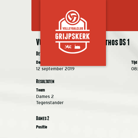
VC Grijpskerk DS 2 – Krathos DS 1
Details
Datum
Tijd
12 september 2019
08
Resultaten
Team
Dames 2
Tegenstander
Dames 2
Positie