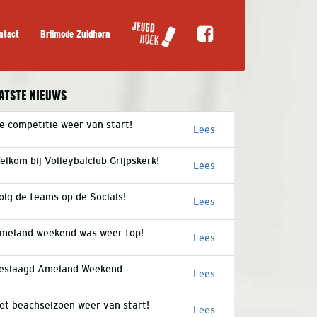
ntact
Brilmode Zuidhorn
atste nieuws
e competitie weer van start!
Lees
elkom bij Volleybalclub Grijpskerk!
Lees
olg de teams op de Socials!
Lees
meland weekend was weer top!
Lees
eslaagd Ameland Weekend
Lees
et beachseizoen weer van start!
Lees