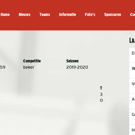
Home
Nieuws
Teams
Informatie
Foto’s
Sponsoren
Co
La
D
Competitie
Seizoen
:59
beker
2019-2020
W
V
T
3
A
0
G
H