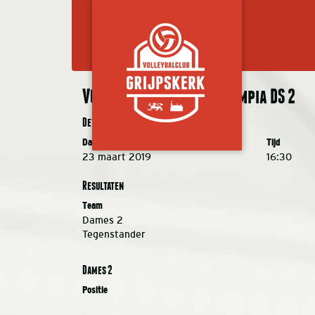
VC Grijpskerk DS 2 – Olympia DS 2
Details
Datum
Tijd
23 maart 2019
16:30
Resultaten
Team
Dames 2
Tegenstander
Dames 2
Positie