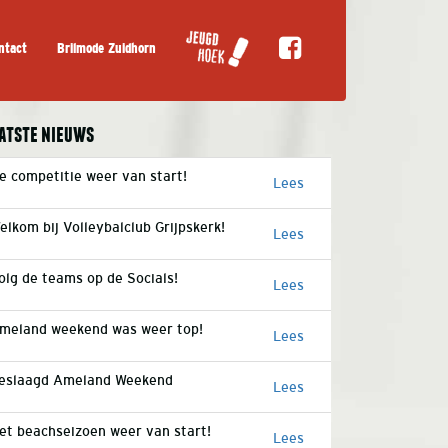
ntact
Brilmode Zuidhorn
atste nieuws
e competitie weer van start!
Lees
elkom bij Volleybalclub Grijpskerk!
Lees
olg de teams op de Socials!
Lees
meland weekend was weer top!
Lees
eslaagd Ameland Weekend
Lees
et beachseizoen weer van start!
Lees