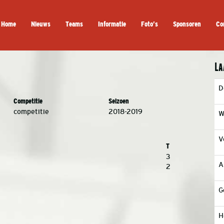
Home
Nieuws
Teams
Informatie
Foto’s
Sponsoren
Co
La
D
Competitie
Seizoen
competitie
2018-2019
W
V
T
3
A
2
G
H