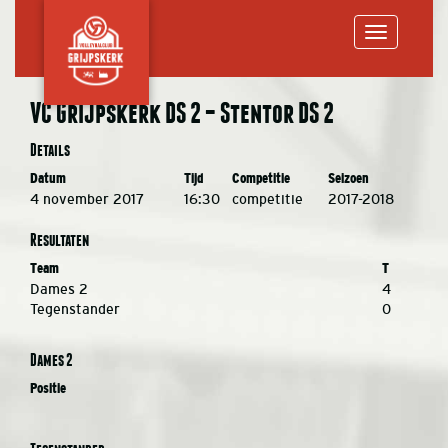
Toggle
VC Grijpskerk DS 2 – Stentor DS 2
navigation
Details
Datum
Tijd
Competitie
Seizoen
4 november 2017
16:30
competitie
2017-2018
Resultaten
Team
T
Dames 2
4
Tegenstander
0
Dames 2
Positie