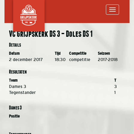
Toggle
VC Grijpskerk DS 3 – Doles DS 1
navigation
Details
Datum
Tijd
Competitie
Seizoen
2 december 2017
18:30
competitie
2017-2018
Resultaten
Team
T
Dames 3
3
Tegenstander
1
Dames 3
Positie