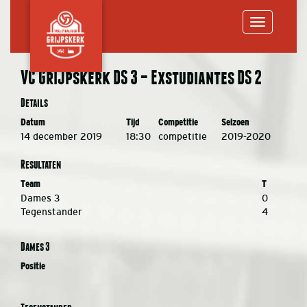
Toggle
VC Grijpskerk DS 3 – Exstudiantes DS 2
navigation
Details
Datum
Tijd
Competitie
Seizoen
14 december 2019
18:30
competitie
2019-2020
Resultaten
Team
T
Dames 3
0
Tegenstander
4
Dames 3
Positie