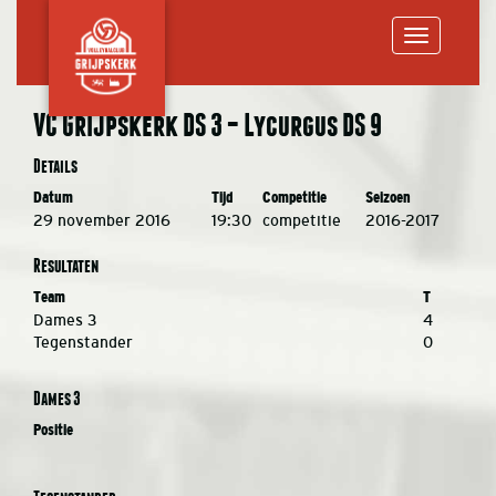
Toggle
VC Grijpskerk DS 3 – Lycurgus DS 9
navigation
Details
Datum
Tijd
Competitie
Seizoen
29 november 2016
19:30
competitie
2016-2017
Resultaten
Team
T
Dames 3
4
Tegenstander
0
Dames 3
Positie