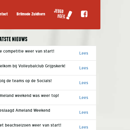
ntact
Brilmode Zuidhorn
atste nieuws
e competitie weer van start!
Lees
elkom bij Volleybalclub Grijpskerk!
Lees
olg de teams op de Socials!
Lees
meland weekend was weer top!
Lees
eslaagd Ameland Weekend
Lees
et beachseizoen weer van start!
Lees