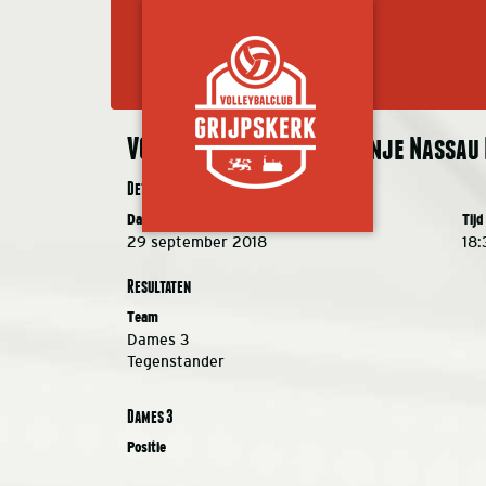
VC Grijpskerk DS 3 – Oranje Nassau 
Details
Datum
Tijd
29 september 2018
18:
Resultaten
Team
Dames 3
Tegenstander
Dames 3
Positie