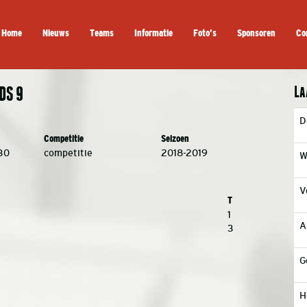
Home
Nieuws
Teams
Informatie
Foto’s
Sponsoren
Co
La
DS 9
D
Competitie
Seizoen
30
competitie
2018-2019
W
V
T
1
A
3
G
H