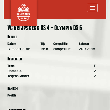
Toggle
VC Grijpskerk DS 4 – Olympia DS 6
navigation
Details
Datum
Tijd
Competitie
Seizoen
17 maart 2018
18:30
competitie
2017-2018
Resultaten
Team
T
Dames 4
2
Tegenstander
2
Dames 4
Positie