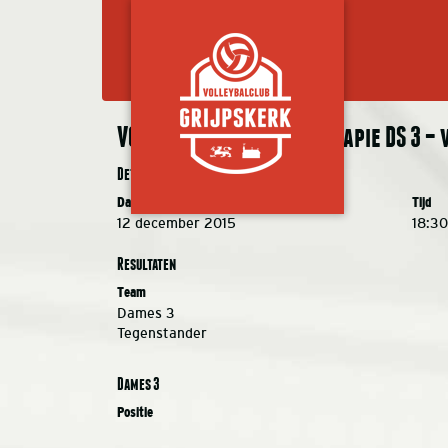
VC Grijpskerk Fysiotherapie DS 3 – v
Details
Datum
Tijd
12 december 2015
18:30
Resultaten
Team
Dames 3
Tegenstander
Dames 3
Positie