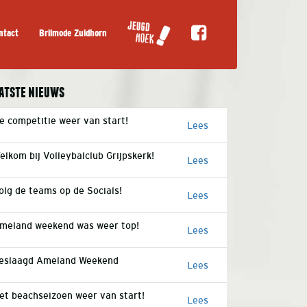
ntact
Brilmode Zuidhorn
atste nieuws
e competitie weer van start!
Lees
elkom bij Volleybalclub Grijpskerk!
Lees
olg de teams op de Socials!
Lees
meland weekend was weer top!
Lees
eslaagd Ameland Weekend
Lees
et beachseizoen weer van start!
Lees