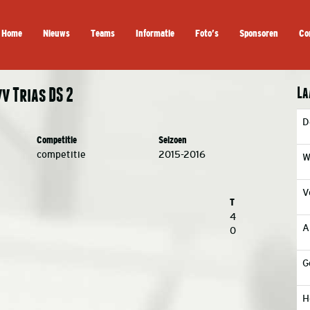
Home
Nieuws
Teams
Informatie
Foto’s
Sponsoren
Co
La
v Trias DS 2
D
Competitie
Seizoen
competitie
2015-2016
W
V
T
4
A
0
G
H