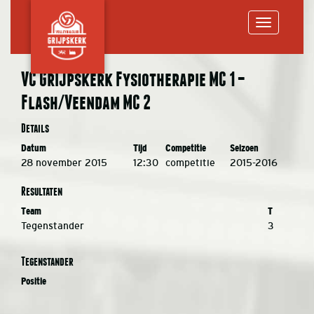
Toggle
VC Grijpskerk Fysiotherapie MC 1 –
Flash/Veendam MC 2
navigation
Details
Datum
Tijd
Competitie
Seizoen
28 november 2015
12:30
competitie
2015-2016
Resultaten
Team
T
Tegenstander
3
Tegenstander
Positie