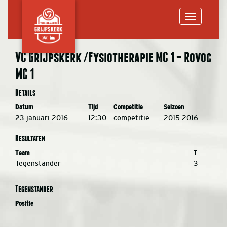
Toggle
VC Grijpskerk /Fysiotherapie MC 1 – Rovoc
MC 1
navigation
Details
Datum
Tijd
Competitie
Seizoen
23 januari 2016
12:30
competitie
2015-2016
Resultaten
Team
T
Tegenstander
3
Tegenstander
Positie