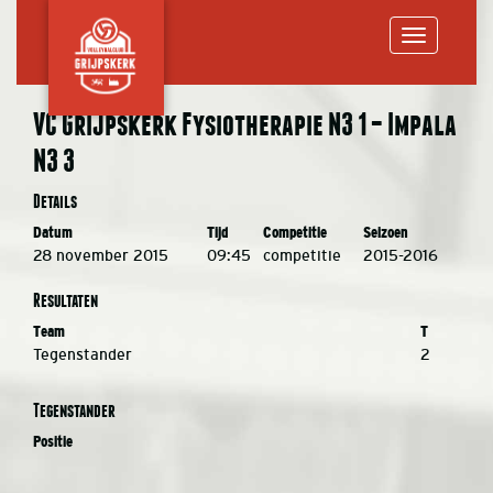
Toggle
VC Grijpskerk Fysiotherapie N3 1 – Impala
N3 3
navigation
Details
Datum
Tijd
Competitie
Seizoen
28 november 2015
09:45
competitie
2015-2016
Resultaten
Team
T
Tegenstander
2
Tegenstander
Positie