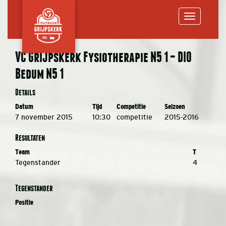
Toggle
VC Grijpskerk Fysiotherapie N5 1 – DIO
Bedum N5 1
navigation
Details
Datum
Tijd
Competitie
Seizoen
7 november 2015
10:30
competitie
2015-2016
Resultaten
Team
T
Tegenstander
4
Tegenstander
Positie