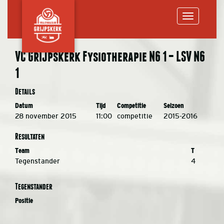
Toggle
VC Grijpskerk Fysiotherapie N6 1 – LSV N6
1
navigation
Details
Datum
Tijd
Competitie
Seizoen
28 november 2015
11:00
competitie
2015-2016
Resultaten
Team
T
Tegenstander
4
Tegenstander
Positie