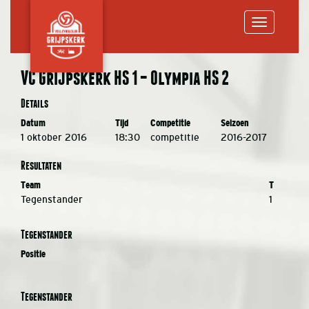
Toggle
VC Grijpskerk HS 1 – Olympia HS 2
navigation
Details
Datum
Tijd
Competitie
Seizoen
1 oktober 2016
18:30
competitie
2016-2017
Resultaten
Team
T
Tegenstander
1
Tegenstander
Positie
Tegenstander