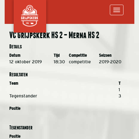
Toggle
VC Grijpskerk HS 2 – Merna HS 2
navigation
Details
Datum
Tijd
Competitie
Seizoen
12 oktober 2019
18:30
competitie
2019-2020
Resultaten
Team
T
1
Tegenstander
3
Positie
Tegenstander
Positie