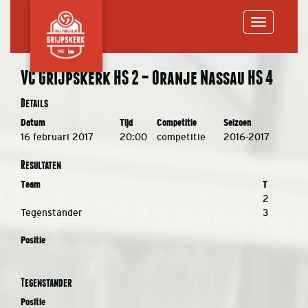
Toggle
VC Grijpskerk HS 2 – Oranje Nassau HS 4
navigation
Details
Datum
Tijd
Competitie
Seizoen
16 februari 2017
20:00
competitie
2016-2017
Resultaten
Team
T
2
Tegenstander
3
Positie
Tegenstander
Positie