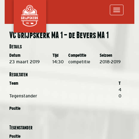
Toggle
VC Grijpskerk MA 1 – de Bevers MA 1
navigation
Details
Datum
Tijd
Competitie
Seizoen
23 maart 2019
14:30
competitie
2018-2019
Resultaten
Team
T
4
Tegenstander
0
Positie
Tegenstander
Positie