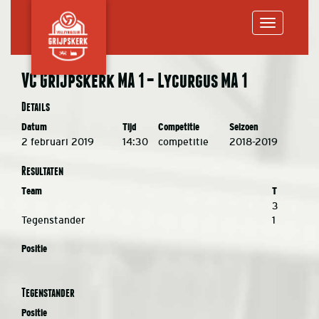
Toggle
VC Grijpskerk MA 1 – Lycurgus MA 1
navigation
Details
Datum
Tijd
Competitie
Seizoen
2 februari 2019
14:30
competitie
2018-2019
Resultaten
Team
T
3
Tegenstander
1
Positie
Tegenstander
Positie