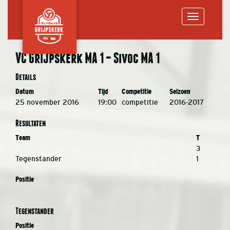
Toggle
VC Grijpskerk MA 1 – Sivoc MA 1
navigation
Details
Datum
Tijd
Competitie
Seizoen
25 november 2016
19:00
competitie
2016-2017
Resultaten
Team
T
3
Tegenstander
1
Positie
Tegenstander
Positie