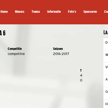
Home
Nieuws
Teams
Informatie
Foto’s
Sponsoren
Co
La
A 6
D
Competitie
Seizoen
competitie
2016-2017
W
V
T
4
A
0
G
H