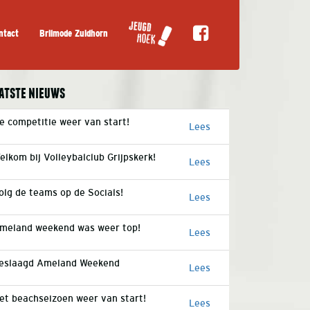
ntact
Brilmode Zuidhorn
atste nieuws
e competitie weer van start!
Lees
elkom bij Volleybalclub Grijpskerk!
Lees
olg de teams op de Socials!
Lees
meland weekend was weer top!
Lees
eslaagd Ameland Weekend
Lees
et beachseizoen weer van start!
Lees