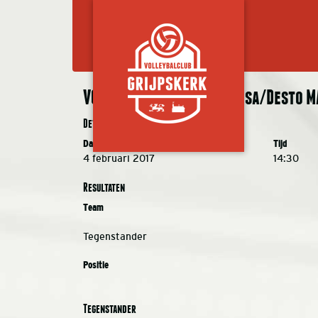
VC Grijpskerk MA 1- Sudosa/Desto M
Details
Datum
Tijd
4 februari 2017
14:30
Resultaten
Team
Tegenstander
Positie
Tegenstander