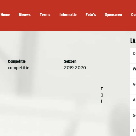
Home
Nieuws
Teams
Informatie
Foto’s
Sponsoren
Co
La
D
Competitie
Seizoen
competitie
2019-2020
W
V
T
3
A
1
G
H