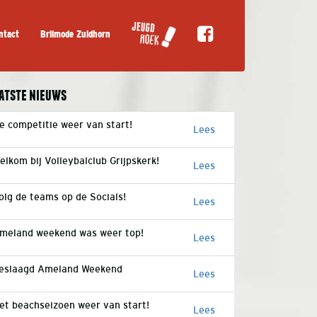
ntact
Brilmode Zuidhorn
atste nieuws
e competitie weer van start!
Lees
elkom bij Volleybalclub Grijpskerk!
Lees
olg de teams op de Socials!
Lees
meland weekend was weer top!
Lees
eslaagd Ameland Weekend
Lees
et beachseizoen weer van start!
Lees