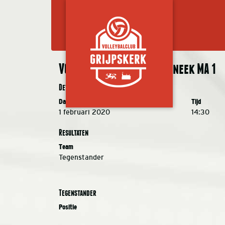
VC Grijpskerk MA 1 – VC Sneek MA 1
Details
Datum
Tijd
1 februari 2020
14:30
Resultaten
Team
Tegenstander
Tegenstander
Positie