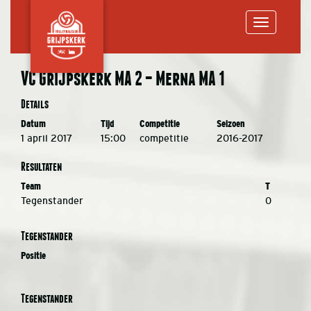
Toggle
VC Grijpskerk MA 2 – Merna MA 1
navigation
Details
Datum
Tijd
Competitie
Seizoen
1 april 2017
15:00
competitie
2016-2017
Resultaten
Team
T
Tegenstander
0
Tegenstander
Positie
Tegenstander