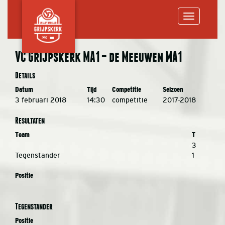
Toggle
VC Grijpskerk MA1 – de Meeuwen MA1
navigation
Details
Datum
Tijd
Competitie
Seizoen
3 februari 2018
14:30
competitie
2017-2018
Resultaten
Team
T
3
Tegenstander
1
Positie
Tegenstander
Positie