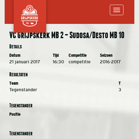
Toggle
VC Grijpskerk MB 2 – Sudosa/Desto MB 10
navigation
Details
Datum
Tijd
Competitie
Seizoen
21 januari 2017
16:30
competitie
2016-2017
Resultaten
Team
T
Tegenstander
3
Tegenstander
Positie
Tegenstander