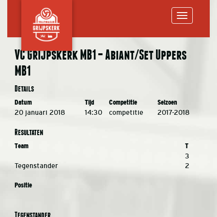
Toggle
VC Grijpskerk MB1 – Abiant/Set Uppers
MB1
navigation
Details
Datum
Tijd
Competitie
Seizoen
20 januari 2018
14:30
competitie
2017-2018
Resultaten
Team
T
3
Tegenstander
2
Positie
Tegenstander