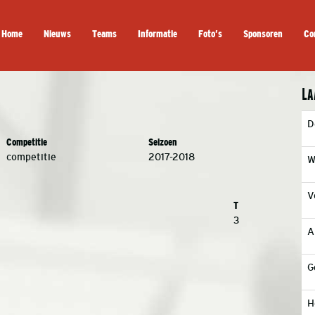
Home
Nieuws
Teams
Informatie
Foto’s
Sponsoren
Co
La
D
Competitie
Seizoen
competitie
2017-2018
W
V
T
3
A
G
H