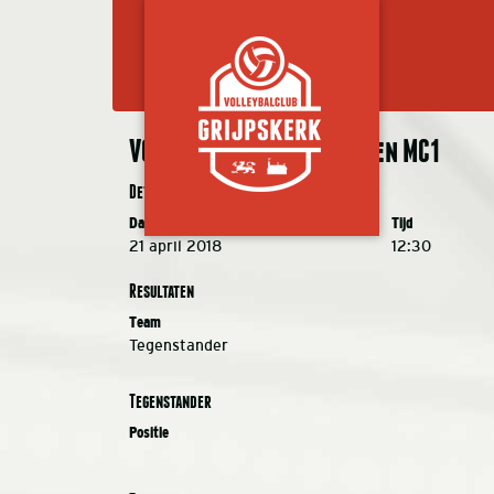
VC Grijpskerk MC1 – Annen MC1
Details
Datum
Tijd
21 april 2018
12:30
Resultaten
Team
Tegenstander
Tegenstander
Positie