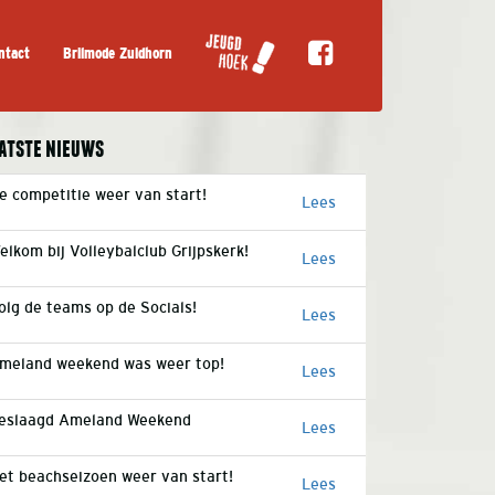
ntact
Brilmode Zuidhorn
atste nieuws
e competitie weer van start!
Lees
elkom bij Volleybalclub Grijpskerk!
Lees
olg de teams op de Socials!
Lees
meland weekend was weer top!
Lees
eslaagd Ameland Weekend
Lees
et beachseizoen weer van start!
Lees