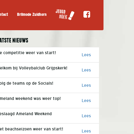
ntact
Brilmode Zuidhorn
atste nieuws
e competitie weer van start!
Lees
elkom bij Volleybalclub Grijpskerk!
Lees
olg de teams op de Socials!
Lees
meland weekend was weer top!
Lees
eslaagd Ameland Weekend
Lees
et beachseizoen weer van start!
Lees