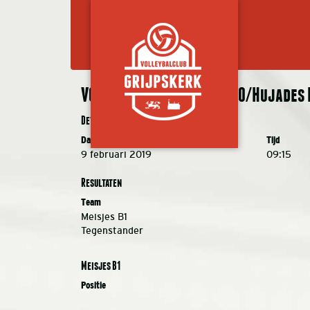
VC Grijpskerk N 2.1 – DOVO/Hujades N
Details
Datum
Tijd
9 februari 2019
09:15
Resultaten
Team
Meisjes B1
Tegenstander
Meisjes B1
Positie