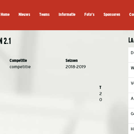
Home
Nieuws
Teams
Informatie
Foto’s
Sponsoren
Co
La
 2.1
D
Competitie
Seizoen
competitie
2018-2019
W
V
T
2
A
0
G
H