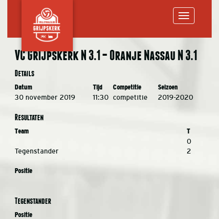
Toggle
VC Grijpskerk N 3.1 – Oranje Nassau N 3.1
navigation
Details
Datum
Tijd
Competitie
Seizoen
30 november 2019
11:30
competitie
2019-2020
Resultaten
Team
T
0
Tegenstander
2
Positie
Tegenstander
Positie