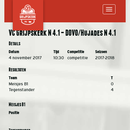
Toggle
VC Grijpskerk N 4.1 – DOVO/Hujades N 4.1
navigation
Details
Datum
Tijd
Competitie
Seizoen
4 november 2017
10:30
competitie
2017-2018
Resultaten
Team
T
Meisjes B1
0
Tegenstander
4
Meisjes B1
Positie