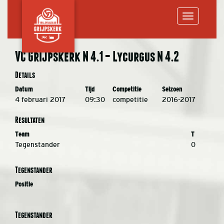
Toggle
VC Grijpskerk N 4.1 – Lycurgus N 4.2
navigation
Details
Datum
Tijd
Competitie
Seizoen
4 februari 2017
09:30
competitie
2016-2017
Resultaten
Team
T
Tegenstander
0
Tegenstander
Positie
Tegenstander