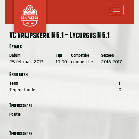
Toggle
VC Grijpskerk N 6.1 – Lycurgus N 6.1
navigation
Details
Datum
Tijd
Competitie
Seizoen
25 februari 2017
10:00
competitie
2016-2017
Resultaten
Team
T
Tegenstander
0
Tegenstander
Positie
Tegenstander