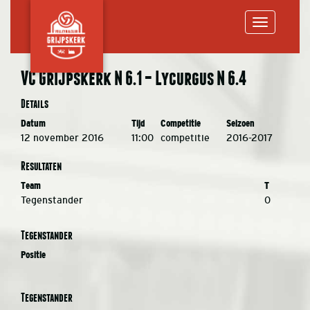
Toggle
VC Grijpskerk N 6.1 – Lycurgus N 6.4
navigation
Details
Datum
Tijd
Competitie
Seizoen
12 november 2016
11:00
competitie
2016-2017
Resultaten
Team
T
Tegenstander
0
Tegenstander
Positie
Tegenstander