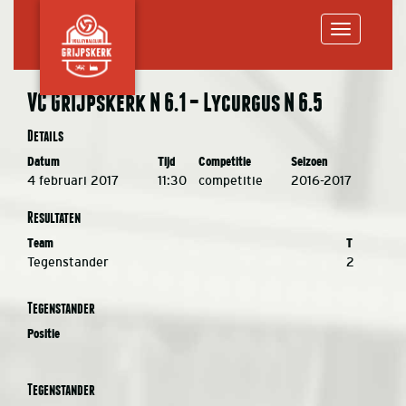
Toggle
VC Grijpskerk N 6.1 – Lycurgus N 6.5
navigation
Details
Datum
Tijd
Competitie
Seizoen
4 februari 2017
11:30
competitie
2016-2017
Resultaten
Team
T
Tegenstander
2
Tegenstander
Positie
Tegenstander